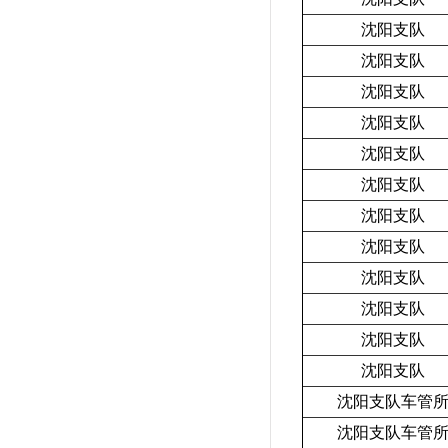
沈阳支队
沈阳支队
沈阳支队
沈阳支队
沈阳支队
沈阳支队
沈阳支队
沈阳支队
沈阳支队
沈阳支队
沈阳支队
沈阳支队
沈阳支队车管
沈阳支队车管