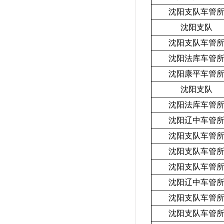
沈阳支队车管
沈阳支队
沈阳支队车管
沈阳法库车管
沈阳康平车管
沈阳支队
沈阳法库车管
沈阳辽中车管
沈阳支队车管
沈阳支队车管
沈阳支队车管
沈阳辽中车管
沈阳支队车管
沈阳支队车管