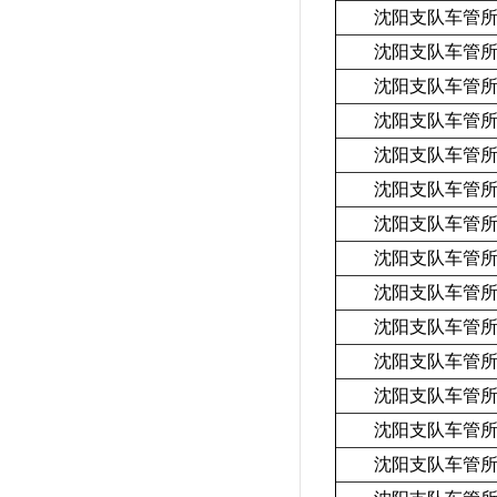
沈阳支队车管
沈阳支队车管
沈阳支队车管
沈阳支队车管
沈阳支队车管
沈阳支队车管
沈阳支队车管
沈阳支队车管
沈阳支队车管
沈阳支队车管
沈阳支队车管
沈阳支队车管
沈阳支队车管
沈阳支队车管