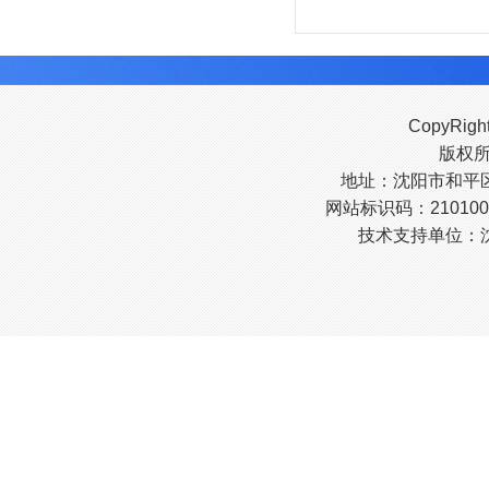
CopyRigh
版权
地址：沈阳市和平区南
网站标识码：210100
技术支持单位：