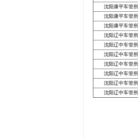
沈阳康平车管
沈阳康平车管
沈阳康平车管
沈阳辽中车管
沈阳辽中车管
沈阳辽中车管
沈阳辽中车管
沈阳辽中车管
沈阳辽中车管
沈阳辽中车管