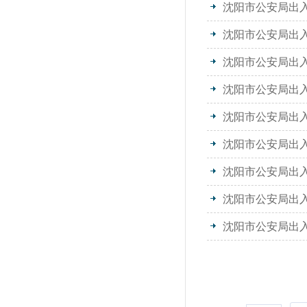
沈阳市公安局出入
沈阳市公安局出入
沈阳市公安局出入境
沈阳市公安局出入境
沈阳市公安局出入
沈阳市公安局出入
沈阳市公安局出入境