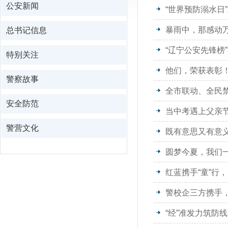
公安新闻
“世界预防溺水日
暴雨中，那感动
总书记信息
“辽宁公安先锋榜
特别关注
他们，荣获表彰
警察故事
全市联动、全民
安全防范
当中考遇上父亲节
警营文化
既有意思又有意
圆梦今夏，我们一
红蓝携手“童”行，
警校企三方携手
“经”准发力筑防