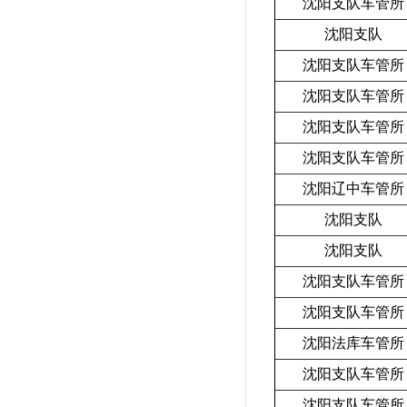
沈阳支队车管所
沈阳支队
沈阳支队车管所
沈阳支队车管所
沈阳支队车管所
沈阳支队车管所
沈阳辽中车管所
沈阳支队
沈阳支队
沈阳支队车管所
沈阳支队车管所
沈阳法库车管所
沈阳支队车管所
沈阳支队车管所