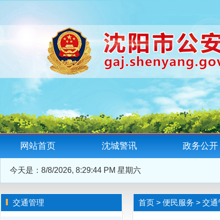
网站首页
沈城警讯
政务公开
今天是：
8/8/2026, 8:29:45 PM 星期六
交通管理
首页
>
便民服务
>
交通