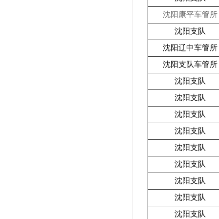
沈阳康平车管所
沈阳支队
沈阳辽中车管所
沈阳支队车管所
沈阳支队
沈阳支队
沈阳支队
沈阳支队
沈阳支队
沈阳支队
沈阳支队
沈阳支队
沈阳支队