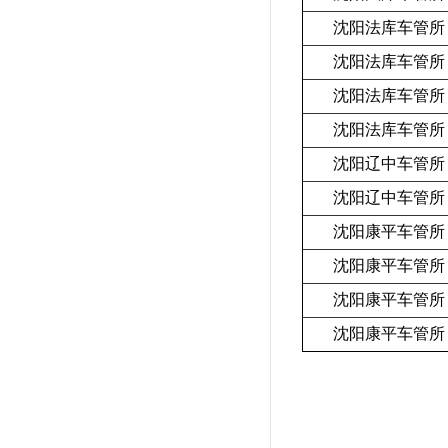
沈阳法库车管所
沈阳法库车管所
沈阳法库车管所
沈阳法库车管所
沈阳辽中车管所
沈阳辽中车管所
沈阳康平车管所
沈阳康平车管所
沈阳康平车管所
沈阳康平车管所