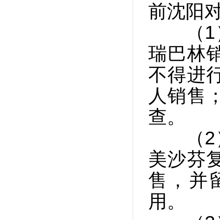
前沈阳
（1）
瑞巴林
不得进
人销售
查。
（2）
美沙芬
售，并
用。