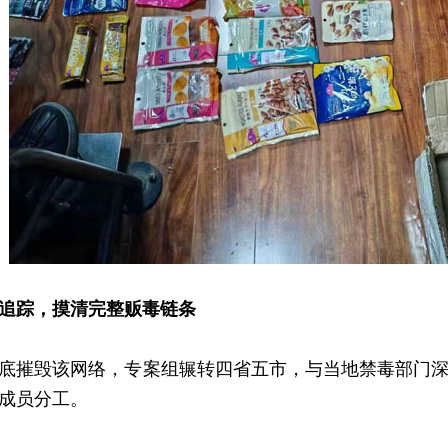
追踪，摸清完整贩毒链条
摧毁该网络，专案组辗转四省五市，与当地禁毒部门深
成员分工。