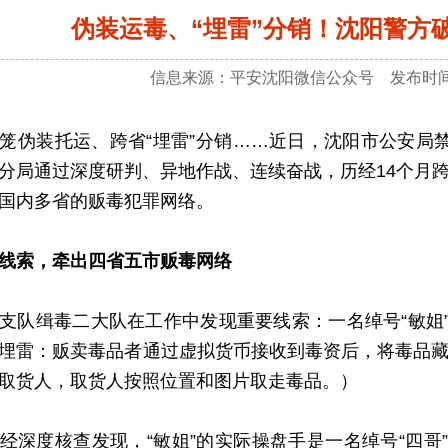
伪装运毒、“埋雷”分销！沈阳警方
信息来源：平安沈阳微信公众号 发布时间：2
装托运、跨省“埋雷”分销……近日，沈阳市公安局禁毒
分局通过深度研判、异地作战、连续奋战，历经14个月
国内多省的贩毒犯罪网络。
线索，牵出四省五市贩毒网络
缉毒二大队在工作中发现重要线索：一名绰号“敏姐”
埋雷：贩卖毒品者通过虚拟货币接收到毒资后，将毒品
取货人，取货人按照位置和图片取走毒品。）
度核查发现，“敏姐”的实际操盘手是一名绰号“四哥”