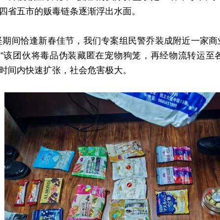
四省五市的贩毒链条逐渐浮出水面。
间恰逢新春佳节，我们专案组民警乔装成附近一家商业
”该团伙将毒品伪装藏匿在宠物狗笼，再经物流转运至
时间内快速扩张，社会危害极大。