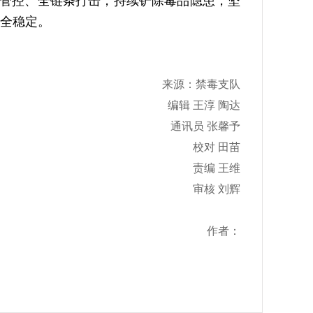
管控、全链条打击，持续铲除毒品隐患，坚
全稳定。
来源：禁毒支队
编辑 王淳 陶达
通讯员 张馨予
校对 田苗
责编 王维
审核 刘辉
作者：