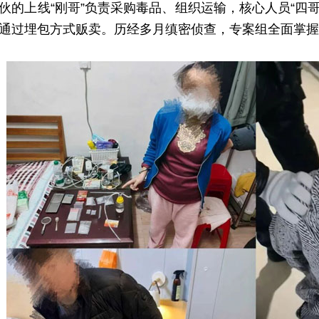
上线“刚哥”负责采购毒品、组织运输，核心人员“四哥
通过埋包方式贩卖。历经多月缜密侦查，专案组全面掌握