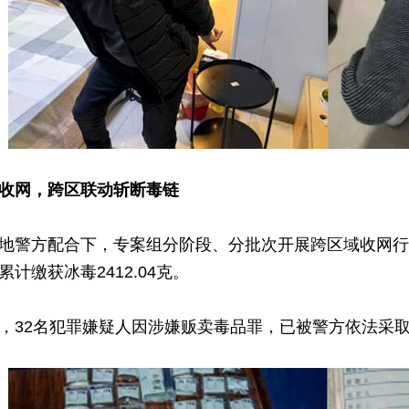
收网，跨区联动斩断毒链
方配合下，专案组分阶段、分批次开展跨区域收网行动
计缴获冰毒2412.04克。
32名犯罪嫌疑人因涉嫌贩卖毒品罪，已被警方依法采取