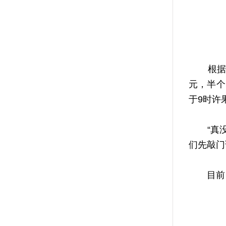
根据群
元，半个
于9时许
“真没想
们先敲门
目前，