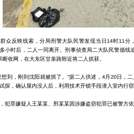
众反映线索，分局刑警大队民警发现当日14时11分
多小时后，二人一同离开。刑事侦查局二大队民警循线
果断收网，在大东区甘泉路附近将二人抓获。
到，刚到沈阳就被抓了。”据二人供述，4月20日，
试探，确认屋内没人后，利用技术开锁手段潜入室内行窃
犯罪嫌疑人王某某、邢某某因涉嫌盗窃犯罪已被警方依