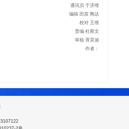
通讯员 于济维
编辑 田苗 陶达
校对 王维
责编 杜斯文
审核 胥昊迪
作者：
图
107122
10237-2号