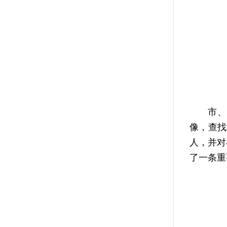
市、区两
像，查找
人，并对
了一条重