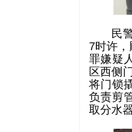
民警循
7时许
罪嫌疑
区西侧门
将门锁
负责剪
取分水器