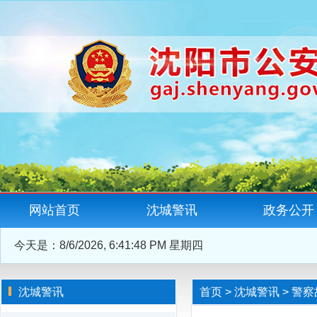
网站首页
沈城警讯
政务公开
今天是：
8/6/2026, 6:41:49 PM 星期四
沈城警讯
首页
>
沈城警讯
>
警察