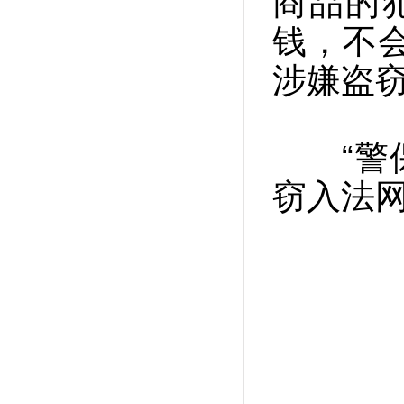
商品的
钱，不
涉嫌盗
“警保
窃入法