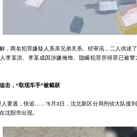
，两名犯罪嫌疑人系亲兄弟关系。经审讯，二人供述了
人李某洪、李某成因涉嫌掩饰、隐瞒犯罪所得罪已被警
追击，“取现车手”被截获
要逃，快追……”6月3日，沈北新区分局刑侦大队接
在沈阳市出现。