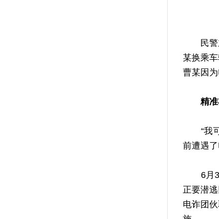
民警立即
某换乘车
曹某因为
精准
“我可能
前遭遇了
6月3日
正要潜逃
电诈团伙