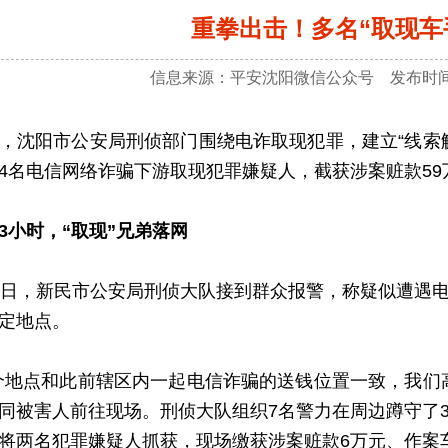
重拳出击！多名“取现车
信息来源：平安沈阳微信公众号 发布时间：2
阳市公安局刑侦部门围绕电诈取现犯罪，建立“线索触
4名电信网络诈骗下游取现犯罪嫌疑人，截获涉案赃款5
3小时，“取现”兄弟落网
，新民市公安局刑侦大队接到群众报警，称疑似遭遇电
定地点。
点和此前辖区内一起电信诈骗的送钱位置一致，我们高
同被害人前往现场。刑侦大队组织7名警力在周边蹲守了
将两名犯罪嫌疑人抓获，现场缴获涉案赃款6万元、作案