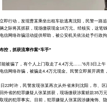
行动，发现曹某乘坐出租车欲逃离沈阳，民警一路追踪
辆之际将其抓获，现场缴获现金18万元。经核实，这笔
电信网络诈骗活动提供帮助，被公安机关依法处予行政拘
布控，抓获流窜作案“车手”
被骗了，有个人上门取走了4.4万元……”6月3日上
电信网络诈骗，被骗走4.4万元现金。民警立即展开调
22时许，民警发现张某再次从外省来到沈阳，市、区
回外省的犯罪嫌疑人张某抓获，现场缴获涉案赃款35万
取现的犯罪事实。目前，犯罪嫌疑人张某因涉嫌掩饰、