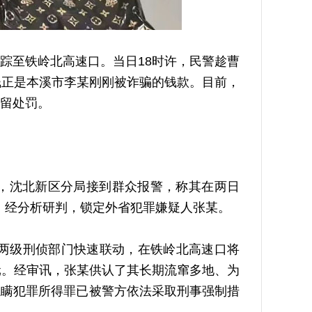
至铁岭北高速口。当日18时许，民警趁曹
钱正是本溪市李某刚刚被诈骗的钱款。目前，
留处罚。
午，沈北新区分局接到群众报警，称其在两日
查，经分析研判，锁定外省犯罪嫌疑人张某。
两级刑侦部门快速联动，在铁岭北高速口将
元。经审讯，张某供认了其长期流窜多地、为
隐瞒犯罪所得罪已被警方依法采取刑事强制措