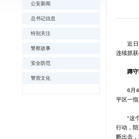
公安新闻
总书记信息
特别关注
近日，沈
警察故事
连续抓获
安全防范
蹲守
警营文化
6月4日
平区一指
“这个地
行动，陪
断出击，