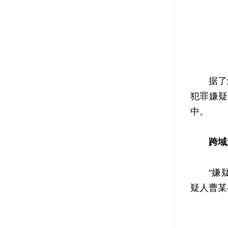
据了解
犯罪嫌疑
中。
跨域
“嫌疑人
疑人曹某