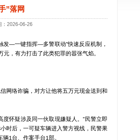
手”落网
026-06-26
发—一键指挥—多警联动”快速反应机制，
9万元，有力打击了此类犯罪的嚣张气焰。
信网络诈骗，对方让他将五万元现金送到和
度怀疑涉及同一伙取现嫌疑人。”民警立即
3小时后，一可疑车辆进入警方视线，民警果
车辆1台、作案手台1部。