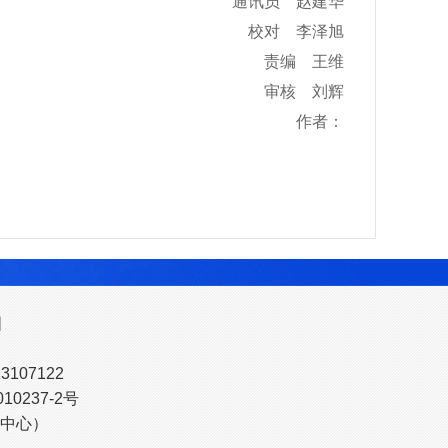
通讯员 赵建华
校对 李泽旭
责编 王维
审核 刘辉
作者：
图
107122
10237-2号
中心）