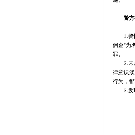
施。
警方
1.警惕
佣金”为
罪。
2.未成
律意识淡
行为，都
3.发现