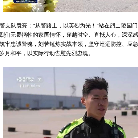
队袁亮：“从警路上，以英烈为光！”站在烈士陵园门
烈们无畏牺牲的家国情怀，穿越时空、直抵人心，深深
筑牢忠诚警魂，刻苦锤炼实战本领，坚守巡逻防控、应
岁月和平，以实际行动告慰先烈忠魂。