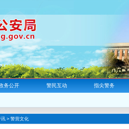
政务公开
警民互动
指尖警务
警讯
>
警营文化