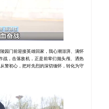
陵园门前迎接英雄回家，我心潮澎湃、满怀
作战，击落敌机，正是前辈们抛头颅、洒热
守从警初心，把对先烈的深切缅怀，转化为守