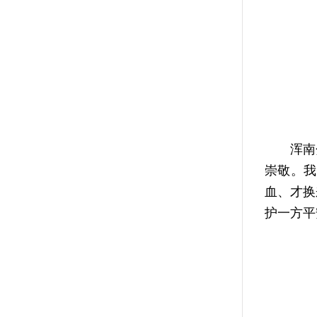
浑南分
崇敬。我
血、才换
护一方平