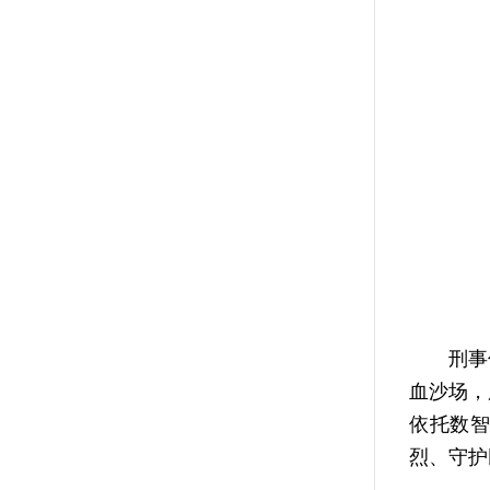
刑事侦
血沙场，
依托数智
烈、守护