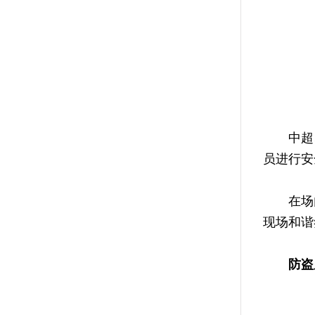
中超、C
员进行安
在场内
现场和谐
防盗