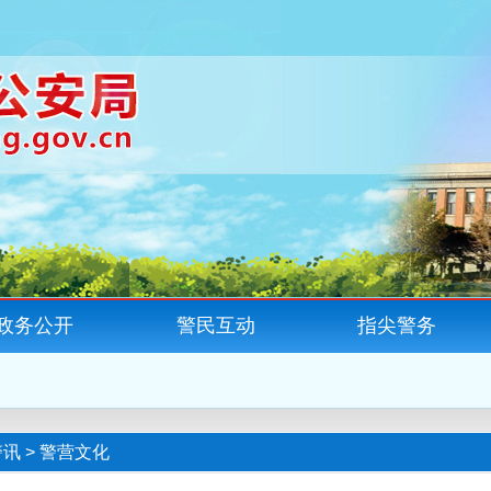
政务公开
警民互动
指尖警务
警讯
>
警营文化