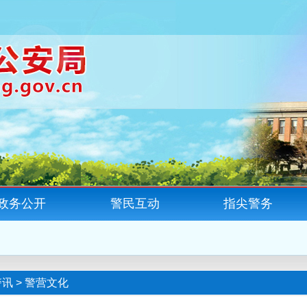
政务公开
警民互动
指尖警务
警讯
>
警营文化