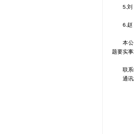
5.刘 
6.赵 
本公示发
题要实事
联系电话：
通讯地