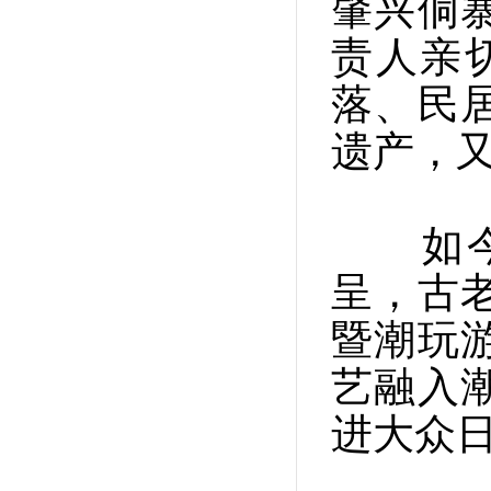
肇兴侗
责人亲
落、民
遗产，
如今，
呈，古
暨潮玩
艺融入
进大众