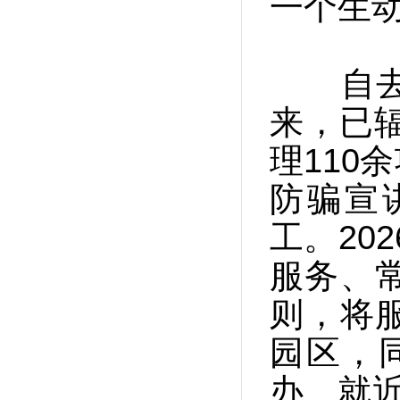
一个生
自去年
来，已辐
理110
防骗宣讲
工。20
服务、常
则，将
园区，
办、就近