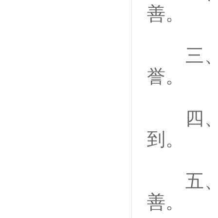
善。
三、英
誉。
四、热
到。
五、文
善。