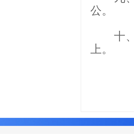
公。
十、团
上。