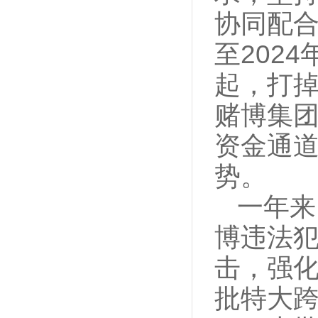
协同配
至202
起，打掉
赌博集
资金通
势。
一年来
博违法
击，强
批特大