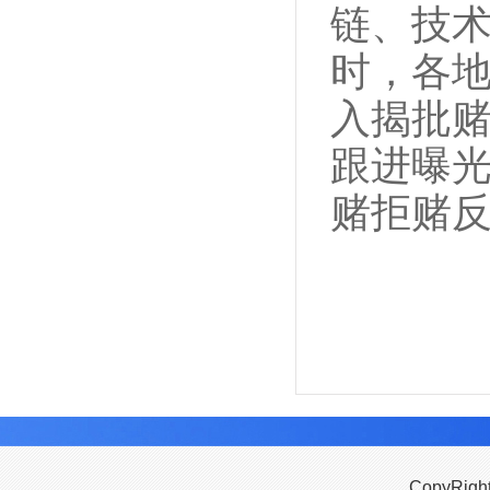
链、技
时，各
入揭批赌
跟进曝
赌拒赌
CopyRigh