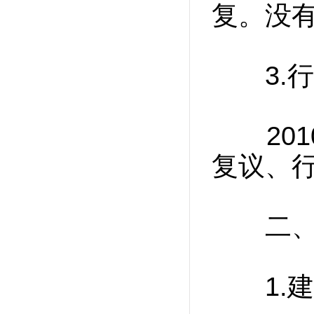
复。没
3.行
201
复议、
二、警
1.建