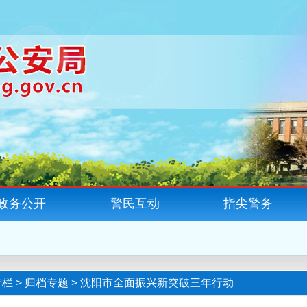
政务公开
警民互动
指尖警务
专栏
>
归档专题
>
沈阳市全面振兴新突破三年行动