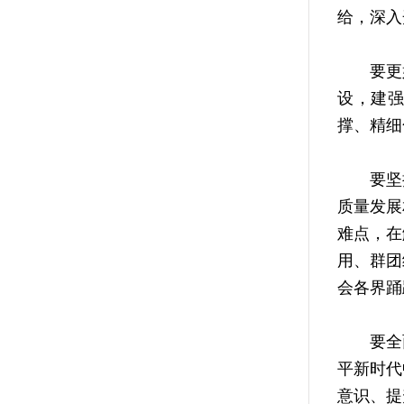
给，深入
要更好
设，建强
撑、精细
要坚持
质量发展
难点，在
用、群团
会各界踊
要全面
平新时代
意识、提