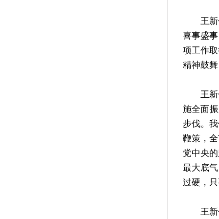
王新伟
喜事盛事
项工作取
精神鼓舞
王新伟
施全面振
步伐。我
鞭策，全
党中央的
最大底气
过硬，只
王新伟