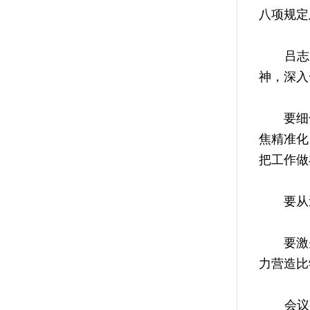
八项规定
吕志成
神，深入
要细化
焦精准化
把工作做
要从速
要激先敦
力营造比
会议以电