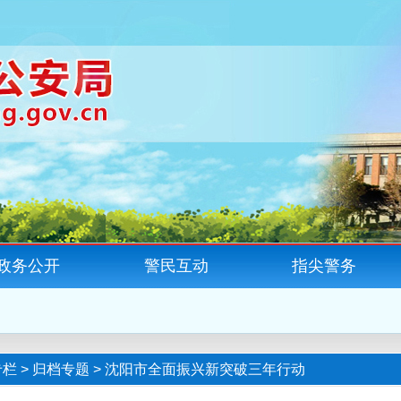
政务公开
警民互动
指尖警务
专栏
>
归档专题
>
沈阳市全面振兴新突破三年行动