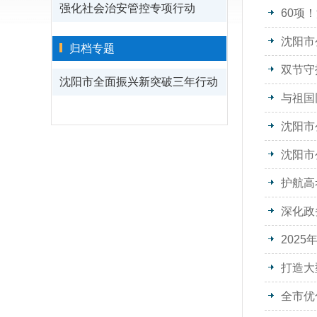
强化社会治安管控专项行动
60项
沈阳市
归档专题
双节守
沈阳市全面振兴新突破三年行动
与祖国
沈阳市
沈阳市
护航高
深化政
202
打造大