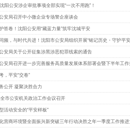
！沈阳公安涉企审批事项全部实现“一次不用跑”！
公安局召开中小微企业专场警企座谈会
护答卷！沈阳公安用“藏蓝力量”筑牢沈城平安
同频，与时代共进！沈阳市公安局组织开展“铭记历史・守护平安
公安局关于公开征集涉黑涉恶犯罪线索的通告
公安局召开进一步完善服务高质量发展体系部署会暨下半年工作
考，平安“交卷”
务公开 凝聚决胜合力
5年全市公安机关政治工作会议召开
型活动安全的“平安样板”