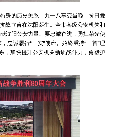
特殊的历史关系，九一八事变当晚，抗日爱
份抗战宣言在沈阳诞生。全市各级公安机关和
贡献沈阳公安力量。要忠诚奋进，勇扛荣光使
，忠诚履行“三安”使命。始终秉持“三首”理
行体系，加快提升公安机关新质战斗力，勇毅护