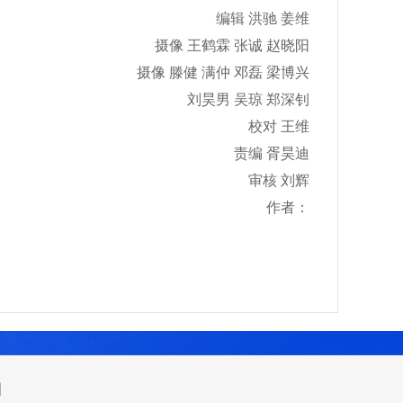
编辑 洪驰 姜维
摄像 王鹤霖 张诚 赵晓阳
摄像 滕健 满仲 邓磊 梁博兴
刘昊男 吴琼 郑深钊
校对 王维
责编 胥昊迪
审核 刘辉
作者：
图