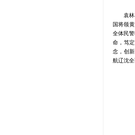
袁林在
国将领黄
全体民警
命，笃定
念，创新
航辽沈全