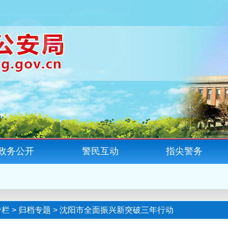
政务公开
警民互动
指尖警务
专栏
>
归档专题
>
沈阳市全面振兴新突破三年行动