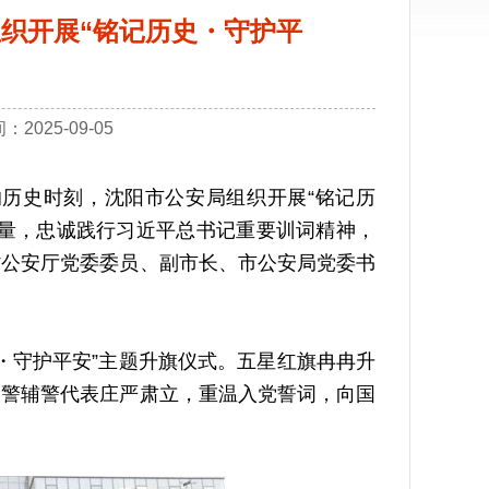
织开展“铭记历史・守护平
025-09-05
历史时刻，沈阳市公安局组织开展“铭记历
力量，忠诚践行习近平总书记重要训词精神，
省公安厅党委委员、副市长、市公安局党委书
・守护平安”主题升旗仪式。五星红旗冉冉升
民警辅警代表庄严肃立，重温入党誓词，向国