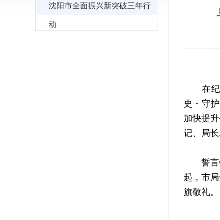
沈阳市全面振兴新突破三年行
动
在纪念
史・守护
加快提升
记、局长
誓言铿锵
起，市局
旗敬礼。