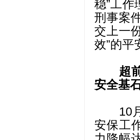
稳”工作
刑事案
交上一
效”的平
超
安全基
10月
安保工
力降幅达