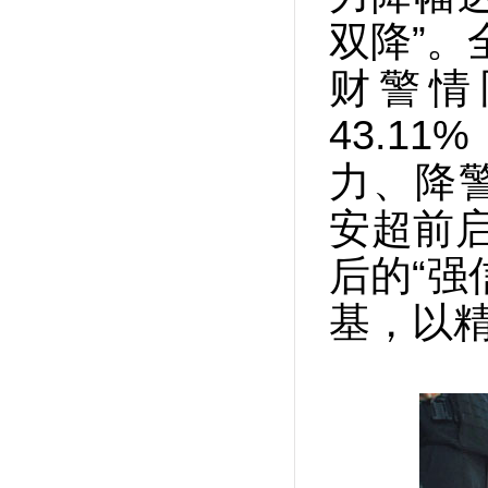
双降”。
财警情
43.1
力、降
安超前启
后的“强
基，以