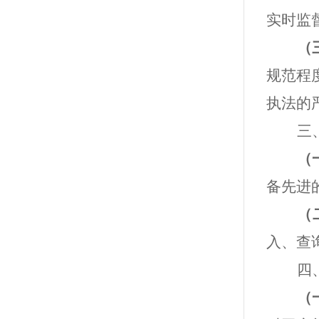
实时监
（
规范程
执法的
三
（
备先进
（
入、查
四
（