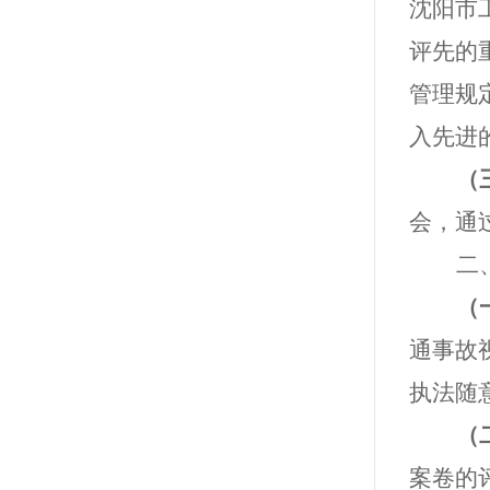
沈阳市
评先的
管理规
入先进
（
会，通
二
（
通事故
执法随
（
案卷的