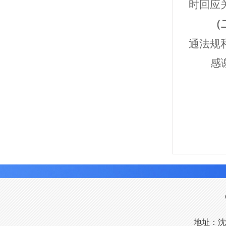
时回应
（
通法规
感
地址：沈阳