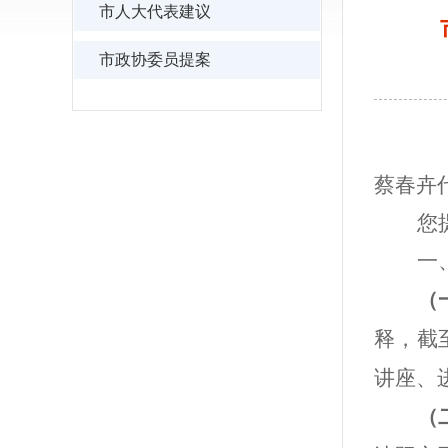
市人大代表建议
市政协委员提案
蔡春卉
您
一
（
释，截
讲座、
（